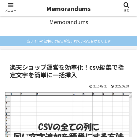
忘れないようにメモしとく
Memorandums
メニュー
検索
Memorandums
当サイトの記事には広告が含まれている場合があります
楽天ショップ運営を効率化！csv編集で指
定文字を簡単に一括挿入
2015.09.20
2022.02.18