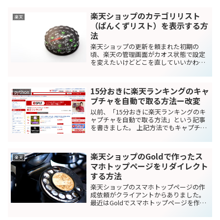
楽天ショップのカテゴリリスト
楽天
（ぱんくずリスト）を表示する方
法
楽天ショップの更新を頼まれた初期の
頃、楽天の管理画面がカオス状態で設定
を変えたいけどどこを直していいかわか
りませんでした。 特に設定変更するのに
苦労したのがカテゴリリストの表示で
す。 楽天ショップを閲覧している際、商
15分おきに楽天ランキングのキャ
品ページ上部に目にしたこ...
python
プチャを自動で取る方法ー改変
以前、「15分おきに楽天ランキングのキ
ャプチャを自動で取る方法」という記事
を書きました。 上記方法でもキャプチャ
できるのですが、下記のことからpython
でキャプチャ取るように修正しました。
サイズ調整がうまくできていない文字の
楽天ショップのGoldで作ったス
ジャギーが目...
楽天
マホトップページをリダイレクト
する方法
楽天ショップのスマホトップページの作
成依頼がクライアントからありました。
最近はGoldでスマホトップページを作成
している会社も増えていますが、実は作
ったことなかったです。 スマホページは