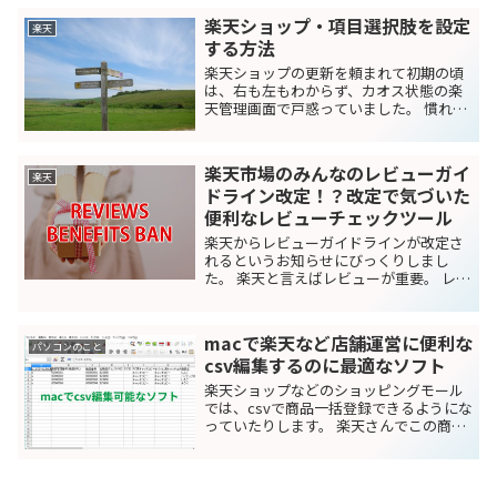
作れても、リダイレクトする方法がわか
楽天ショップ・項目選択肢を設定
りませんでした。...
楽天
する方法
楽天ショップの更新を頼まれて初期の頃
は、右も左もわからず、カオス状態の楽
天管理画面で戸惑っていました。 慣れて
しまえばいいのですが、その当時は楽天
側のマニュアルも徹底していなかったの
で、設定方法を探すのに時間を費やす
楽天市場のみんなのレビューガイ
日々でした。 設定場所を...
楽天
ドライン改定！？改定で気づいた
便利なレビューチェックツール
楽天からレビューガイドラインが改定さ
れるというお知らせにびっくりしまし
た。 楽天と言えばレビューが重要。 レビ
ュー件数がすごく多く、私もよく参考に
させてもらっています。 このレビュー件
数、「レビューを書いたら送料無料」
macで楽天など店舗運営に便利な
「レビューを書いて○○...
パソコンのこと
csv編集するのに最適なソフト
楽天ショップなどのショッピングモール
では、csvで商品一括登録できるようにな
っていたりします。 楽天さんでこの商品
一括登録機能を使うには、有料なんです
が、在庫の一括管理や文言修正などする
ときに便利なことは確かです。 csvは
Excelで開く...