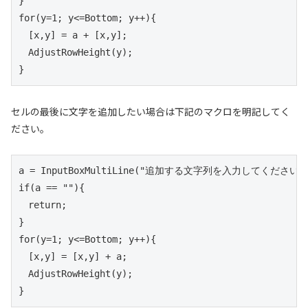
}

for(y=1; y<=Bottom; y++){

　[x,y] = a + [x,y];

　AdjustRowHeight(y);

セルの最後に文字を追加したい場合は下記のマクロを明記してく
ださい。
a = InputBoxMultiLine("追加する文字列を入力してください。"
if(a == ""){

　return;

}

for(y=1; y<=Bottom; y++){

　[x,y] = [x,y] + a;

　AdjustRowHeight(y);

}