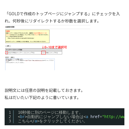
「GOLDで作成のトップページにジャンプする」にチェックを入
れ、何秒後にリダイレクトするか秒数を選択します。
説明文には任意の説明を記載しておきます。
私はだいたい下記のように書いています。
1
10秒後に別のページに移動します。
2
<
br
>自動的にジャンプしない場合は<
a
href
=
"http://ww
3
こちら</
a
>をクリックしてください。