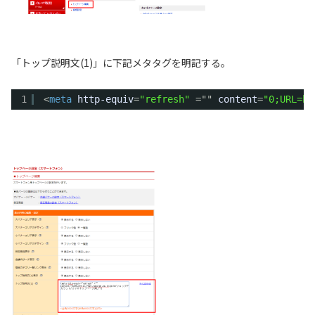
「トップ説明文(1)」に下記メタタグを明記する。
1
<
meta
http-equiv
=
"refresh"
="" 
content
=
"0;URL=