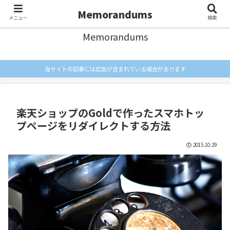
忘れないようにメモしとく
Memorandums
メニュー
検索
Memorandums
当サイトの記事には広告が含まれている場合があります
楽天ショップのGoldで作ったスマホトッ
プページをリダイレクトする方法
2015.10.29