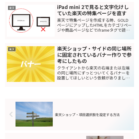
ときに便利なことは確かです。 csvは
iPad mini 2で見ると文字化けし
Excelで開く...
楽天
ていた楽天の特集ページを直す
楽天で特集ページを作成する時、GOLD
ページにアップしたHTMLをカテゴリペー
ジや商品ページなどでiframeタグで読み
込んで表示していました。 ある時、クラ
イアントのページをiPad mini2で見たら文
字化けしていました。 PCでは文字...
楽天ショップ・サイドの同じ場所
楽天
に固定されているバナー作りで参
考にしたもの
クライアントから楽天の右端または左端
の同じ場所にずっとついてくるバナーを
設置してほしいという依頼がありまし
た。 以前から流行っていることは知って
いて、設置方法は調べてはいたんです
が、実際に手を動かしたことはなかった
ので、どんなデザインで作成...
楽天ショップ・項目選択肢を設定する方法