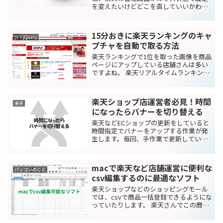
を変えたいけどどこを直していいかわか
りませんでした。 特に設定変更するのに
苦労したのがカテゴリリストの表示で
す。 楽天ショップを閲覧している際、商
15分おきに楽天ランキングのキャ
品ページ上部に目にしたこ...
js・jQuery
プチャを自動で取る方法
楽天ランキングで1位を取った画像を商品
ページにアップしている店舗さんは多い
ですよね。 楽天リアルタイムランキング
は15分置きに更新されているんで、1位を
とったとしてもキャプチャを取るのって
大変です。 ついついキャプチャとりそこ
楽天ショップ店運営者必見！時間
ねることがあり...
楽天
になったらバナーを切り替える
楽天などECショップの更新をしていると
時間指定でバナーをアップする作業が発
生します。毎回、手作業で更新していま
した。 時間指定で切り替えられると楽だ
なと思い、下記サイトを参考にして指定
時間でバナーが切り替わるように設置し
macで楽天など店舗運営に便利な
ました。 バナー画像...
パソコンのこと
csv編集するのに最適なソフト
楽天ショップなどのショッピングモール
では、csvで商品一括登録できるようにな
っていたりします。 楽天さんでこの商品
一括登録機能を使うには、有料なんです
が、在庫の一括管理や文言修正などする