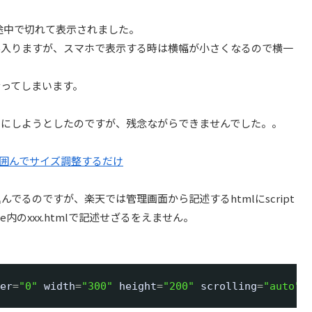
と途中で切れて表示されました。
ん入りますが、スマホで表示する時は横幅が小さくなるので横一
ってしまいます。
うにしようとしたのですが、残念ながらできませんでした。。
ivで囲んでサイズ調整するだけ
んでるのですが、楽天では管理画面から記述するhtmlにscript
e内のxxx.htmlで記述せざるをえません。
er
=
"0"
width
=
"300"
height
=
"200"
scrolling
=
"auto"
>