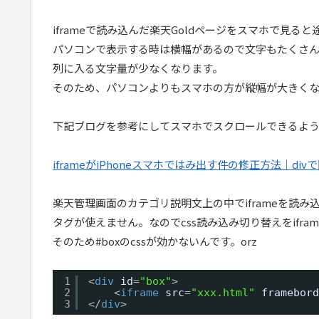
iframeで読み込んだ楽天Goldページをスマホで見る
パソコンで表示する時は横幅があるので文字もたくさ
列に入る文字量が少なくなります。
そのため、パソコンよりもスマホの方が縦幅が大きくな
下記ブログを参考にしてスマホでスクロールできるよ
iframeがiPhoneスマホではみ出す件の修正方法｜d
楽天管理画面のカテゴリ説明文上の中でiframeを読み込
タグが使えません。なのでcss読み込み切り替えをifram
そのため#boxのcssが効かないんです。orz
1
<
div
id
=
"box"
>
2
<
iframe
src
=
"xxx.html"
framebord
3
</
div
>