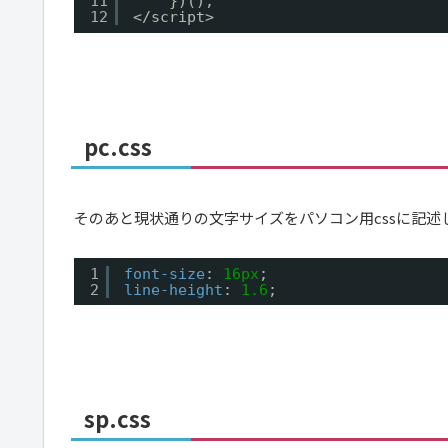
11
})();
12
</script>
pc.css
そのあと現状通りの文字サイズをパソコン用cssに記述
1
font-size
: 
16px
;
2
line-height
: 
1.6
;
sp.css