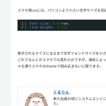
スマホ用cssには、パソコンより小さい文字サイズを記
1
font-size
: 
0.63
rem;
2
line-height
: 
1.15
;
表示されるサイズになるまで文字フォントサイズを小
これでなんとかスマホでは見れたのですが、端末によっ
ゃる通りスマホはiframeで読み込まないに限ります。
くるりん
新入社員の頃にシステムエンジニ
た。