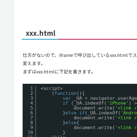
xxx.html
仕方がないので、iframeで呼び出しているxxx.ht
変えます。
まずはxxx.htmlに下記を書きます。
1
<script>
2
(
function
(){
3
var
_UA = navigator.userAge
4
if
(_UA.indexOf(
'iPhone'
) >
5
document.write(
'<link r
6
}
else
if
(_UA.indexOf(
'Andro
7
document.write(
'<link r
8
}
else
{
9
document.write(
'<link r
10
}