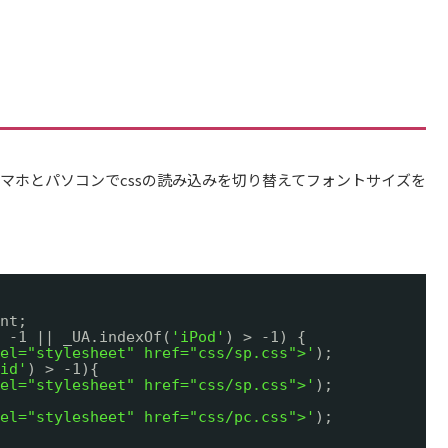
mlでスマホとパソコンでcssの読み込みを切り替えてフォントサイズを
nt;
 -1 || _UA.indexOf(
'iPod'
) > -1) {
el="stylesheet" href="css/sp.css">'
);
id'
) > -1){
el="stylesheet" href="css/sp.css">'
);
el="stylesheet" href="css/pc.css">'
);