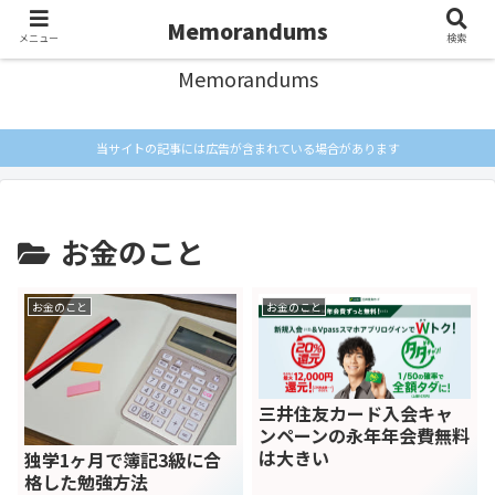
忘れないようにメモしとく
Memorandums
メニュー
検索
Memorandums
当サイトの記事には広告が含まれている場合があります
お金のこと
お金のこと
お金のこと
三井住友カード入会キャ
ンペーンの永年年会費無料
は大きい
独学1ヶ月で簿記3級に合
格した勉強方法