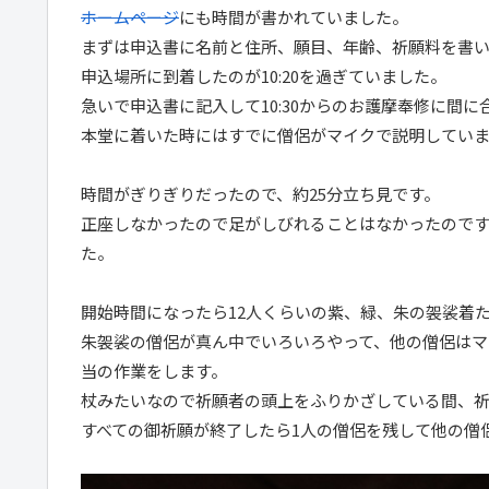
ホームページ
にも時間が書かれていました。
まずは申込書に名前と住所、願目、年齢、祈願料を書
申込場所に到着したのが10:20を過ぎていました。
急いで申込書に記入して10:30からのお護摩奉修に間に
本堂に着いた時にはすでに僧侶がマイクで説明してい
時間がぎりぎりだったので、約25分立ち見です。
正座しなかったので足がしびれることはなかったので
た。
開始時間になったら12人くらいの紫、緑、朱の袈裟着
朱袈裟の僧侶が真ん中でいろいろやって、他の僧侶はマ
当の作業をします。
杖みたいなので祈願者の頭上をふりかざしている間、
すべての御祈願が終了したら1人の僧侶を残して他の僧