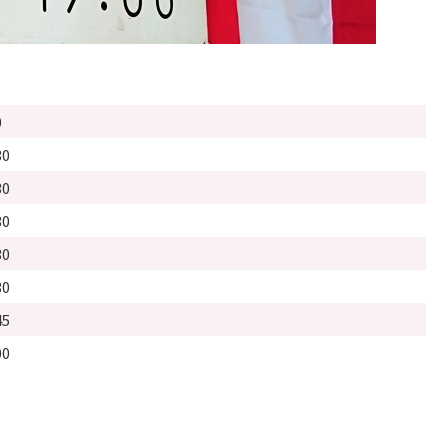
0
30
30
30
30
30
45
00