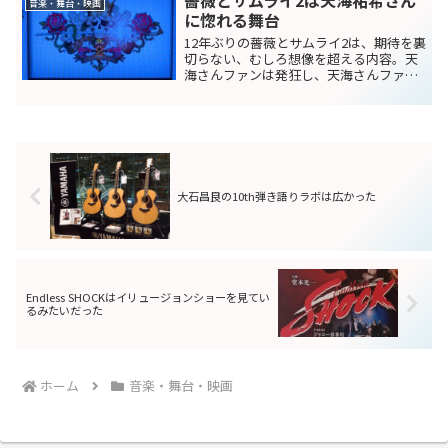
薔薇とサムライ2は天海祐希さん
ヴェンの原曲も好きだ...
音楽・舞台・映画
に惚れる舞台
12年ぶりの薔薇とサムライ2は、期待を裏
切らない、むしろ想像を超える内容。天
海さんファンは発狂し、天海さんファン
じゃなくても惚れてしまう舞台。
大石昌良の10th弾き語りラボは広かった
Endless SHOCKはイリュージョンショーを見てい
るみたいだった
ホーム
音楽・舞台・映画