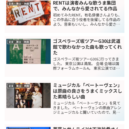
RENTは演者みんな歌うま集団
音楽・舞台・映画
で、みんなから愛されてる作品
初めてみたRENT。有名俳優さんよりも、
この作品に合う役者を抜擢してる作品の
よう。音楽もいいし、みんなから愛され
る素敵な作品
ゴスペラーズ坂ツアーG30は武道
音楽・舞台・映画
館で歌わなかった曲も歌ってくれ
た
ゴスペラーズ坂ツアーG30に行ってきま
した。 東京公演は満席。 会場 会場は国
際フォーラムホールA。 東京公演ではお
なじみの会場。 今回初めての1階席でし
た。（いつも2階席が多い） フォーラム
はトイレが充実している印象があり、休
ミュージカル「ベートーヴェン」
憩中も問題な...
音楽・舞台・映画
は原曲の良さをうまくミックスし
た素晴らしい曲
ミュージカル「ベートーヴェン」を見て
きました。 ベートーヴェンの原曲アレン
ジミュージカルと聞いていたので、見づ
らいミュージカルかなと思っていまし
た。 実際見たら、原曲をうまくアレンジ
していて、見やすかったです。 ベートー