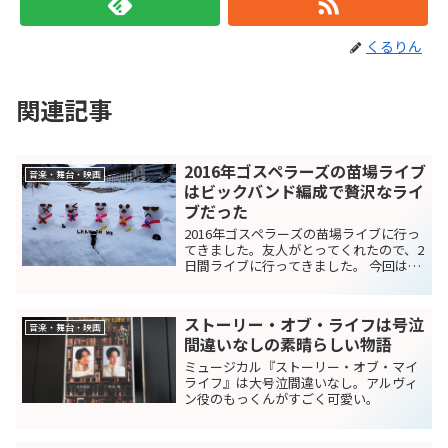
くるりん
関連記事
2016年ゴスペラーズの苗場ライブ
音楽・舞台・映画
はビックバンド編成で贅沢なライ
ブだった
2016年ゴスペラーズの苗場ライブに行っ
てきました。友人がとってくれたので、2
日間ライブに行ってきました。 今回は、
ビッグバンドを引き連れてのライブで
す。17名ものビッグバンド演奏の中、ゴ
スペラーズ4人でハーモニーを奏でます。
ストーリー・オブ・ライフは号泣
今回は、北山...
音楽・舞台・映画
間違いなしの素晴らしい物語
ミュージカル『ストーリー・オブ・マイ
ライフ』は大号泣間違いなし。アルヴィ
ン役のもっくんがすごく可愛い。