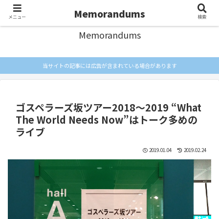
忘れないようにメモしとく
Memorandums
メニュー
検索
Memorandums
当サイトの記事には広告が含まれている場合があります
ゴスペラーズ坂ツアー2018～2019 “What
The World Needs Now”はトーク多めの
ライブ
2019.01.04
2019.02.24