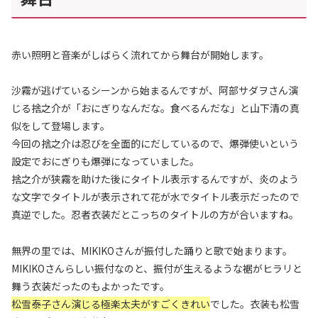
赤い照明と音楽がしばらく流れてから舞台が開始します。
沙霧が逃げているシーンから始まるんですが、阿部サダヲさん演
じる捨之介が「おにぎりなんだな。食べるんだな」と山下清の真
似をして登場します。
今回の捨之介は忍びを全面的にだしているので、爆弾使いという
設定でおにぎりも爆弾になっていました。
捨之介が狭霧を助けた後にタイトル表示するんですが、炎のよう
な文字でタイトルが表示されて花が水でタイトル表示だったので
真逆でした。忍者衣装だとこっちのタイトルの方が合いますね。
無界の里では、MIKIKOさんが振付した踊りと歌で始まります。
MIKIKOさんらしい振付なのと、振付が生えるような裾がヒラリと
舞う衣装だったのもよかったです。
松雪泰子さん演じる極楽太夫がすごくきれい
でした。衣装も松雪