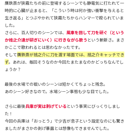
贋鉄斎が狭霧たちの前に登場するシーンでも静電気に打たれて一
時的に心臓が止まると、「こういう時は何か強い衝撃を与えると
生き返る」とつぶやかれて狭霧たちからハンマーで殴られていま
した。
さらに、百人切りのシーンでは、
風車を回して刀を研ぐ（という
か捨之介達が研ぎにいく）に行きながら歌う
という斬新さ。まさ
かここで歌われるとは思わなかったです。
そして
贋鉄斎が捨之介に刀を渡す場面では、捨之介キャッチでき
ず
。あれは、毎回そうなのか今回たまたまなのかどっちなんでし
ょうか？
最後の水場での戦いのシーンは短かくてちょっと残念。
あのシーン好きなので。水場シーン事態も少な目でした。
さらに最後
兵庫が実は剥げている
という事実にびっくりしまし
た！
今回の兵庫は「おっとう」で少吉が息子という設定なのにも驚き
ましたがまさかの剥げ暴露とは想像もできませんでした。