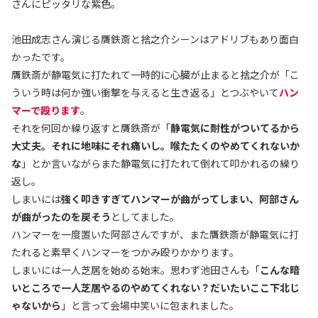
さんにピッタリな紫色。
池田成志さん演じる贋鉄斎と捨之介シーンはアドリブもあり面白
かったです。
贋鉄斎が静電気に打たれて一時的に心臓が止まると捨之介が「こ
ういう時は何か強い衝撃を与えると生き返る」とつぶやいて
ハン
マーで殴ります
。
それを何回か繰り返すと贋鉄斎が「
静電気に耐性がついてるから
大丈夫。それに地味にそれ痛いし。喉たたくのやめてくれないか
な
」とか言いながらまた静電気に打たれて倒れて叩かれるの繰り
返し。
しまいには
強く叩きすぎてハンマーが曲がってしまい、阿部さん
が曲がったのを戻そう
としてました。
ハンマーを一度置いた阿部さんですが、また贋鉄斎が静電気に打
たれると素早くハンマーをつかみ殴りかかります。
しまいには一人芝居を始める始末。思わず池田さんも「
こんな暗
いところで一人芝居やるのやめてくれない？だいたいここ下北じ
ゃないから
」と言って会場中笑いに包まれました。