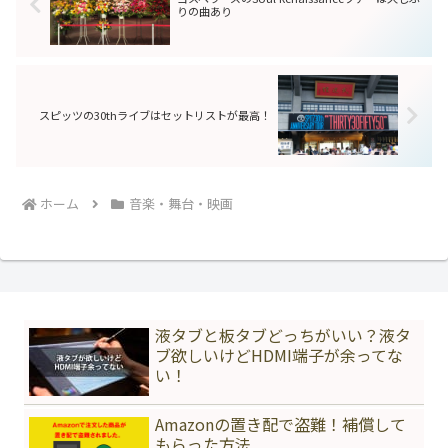
りの曲あり
スピッツの30thライブはセットリストが最高！
ホーム
音楽・舞台・映画
液タブと板タブどっちがいい？液タ
ブ欲しいけどHDMI端子が余ってな
い！
Amazonの置き配で盗難！補償して
もらった方法