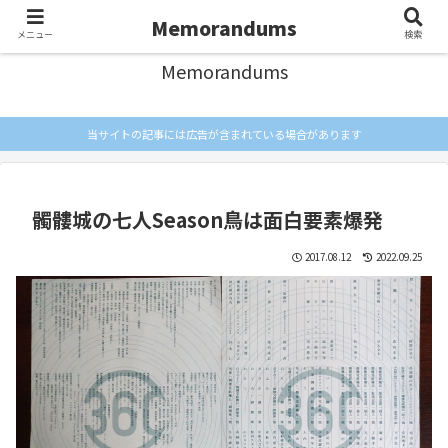
忘れないようにメモしとく
Memorandums
メニュー
検索
Memorandums
当サイトの記事には広告が含まれている場合があります
髑髏城の七人Season鳥は面白要素爆発
2017.08.12
2022.09.25