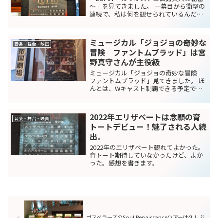
～」を見てきました。 一幕目から衝撃の
連続で、私は何を観せられているんだろ
う！？ 古川雄大さんファンにはたまなら
い内容なのは理解できました。 劇場 劇場
は帝国劇場。 今回はキャストボードなか
ミュージカル「ジョジョの奇妙な
ったので...
音楽・舞台・映画
冒険 ファントムブラッド」は宮
野真守さんが主役級
ミュージカル「ジョジョの奇妙な冒険
ファントムブラッド」見てきました。 ほ
んとは、Wキャスト制覇できる予定でし
たが、残念ながら持っていたチケットが
中止。 どれだけすごいセットなのだろう
かと思ってみたら、ほんとにセットすご
2022年エリザベートは念願の育
かったです。 あのセ...
音楽・舞台・映画
トートデビュー！魅了される人続
出。
2022年のエリザベート観れてよかった。
育トート期待していなかったけど、よか
った。感想を書きます。
ゴスペラーズのSoul Renaissanceツアーは久しぶ