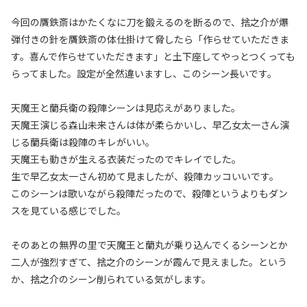
今回の贋鉄斎はかたくなに刀を鍛えるのを断るので、捨之介が爆
弾付きの針を贋鉄斎の体仕掛けて脅したら「作らせていただきま
す。喜んで作らせていただきます」と土下座してやっとつくっても
らってました。設定が全然違いますし、このシーン長いです。
天魔王と蘭兵衛の殺陣シーンは見応えがありました。
天魔王演じる森山未来さんは体が柔らかいし、早乙女太一さん演
じる蘭兵衛は殺陣のキレがいい。
天魔王も動きが生える衣装だったのでキレイでした。
生で早乙女太一さん初めて見ましたが、殺陣カッコいいです。
このシーンは歌いながら殺陣だったので、殺陣というよりもダン
スを見ている感じでした。
そのあとの無界の里で天魔王と蘭丸が乗り込んでくるシーンとか
二人が強烈すぎて、捨之介のシーンが霞んで見えました。という
か、捨之介のシーン削られている気がします。