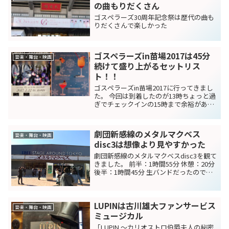
の曲もりだくさん
ゴスペラーズ30周年記念祭は歴代の曲も
りだくさんで楽しかった
ゴスペラーズin苗場2017は45分
音楽・舞台・映画
続けて盛り上がるセットリス
ト！！
ゴスペラーズin苗場2017に行ってきまし
た。 今回は到着したのが13時ちょっと過
ぎでチェックインの15時まで余裕があっ
たので、エーデルワイスというカフェで
お茶しながら待ったり、ゴスだるまを見
たりして過ごしました。 今回のゴスだる
劇団新感線のメタルマクベス
まは妹尾さ...
音楽・舞台・映画
disc3は想像より見やすかった
劇団新感線のメタルマクベスdisc3を観て
きました。 前半：1時間55分 休憩：20分
後半：1時間45分 生バンドだったので、
音が大きかったです。 歌っているシーン
もバンドの音が大きすぎて歌詞が聞こえ
なかったのは残念でしたが、バンドの迫
LUPINは古川雄大ファンサービス
力...
音楽・舞台・映画
ミュージカル
「LUPIN ～カリオストロ伯爵夫人の秘密