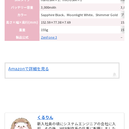
バッテリー容量
3,000mAh
3,00
カラー
Sapphire Black、Moonlight White、Shimmer Gold
ブラ
高さ×幅×奥行(mm)
152.59×77.38×7.69
152.
重量
155g
157g
製品公式
ZenFone 3
–
Amazonで詳細を見る
くるりん
新入社員の頃にシステムエンジニアの会社に入
社。その後、WEB制作系の仕事に転職しました。