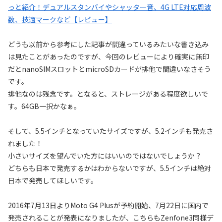
っと紹介！デュアルスタンバイやシャッター音、4G LTE対応周波
数、技適マークなど【レビュー】
どうも以前から参考にした記事が間違っているみたいな書き込み
は見たことがあったのですが、今回のレビューにより確実に無印
だとnanoSIMスロットとmicroSDカードが排他で間違いなさそう
です。
排他なのは残念です。となると、ストレージがある程度欲しいで
す。64GB一択かなぁ。
そして、5.5インチとなっていたサイズですが、5.2インチも発売さ
れました！
小さいサイズを望んでいた方にはいいのではないでしょうか？
どちらも日本で発売するかはわからないですが、5.5インチは絶対
日本で発売してほしいです。
2016年7月13日よりMoto G4 Plusが予約開始、7月22日に国内で
発売されることが発表になりましたが、こちらもZenfone3同様デ