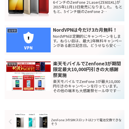
6インチのZenFone 2 Laser(ZE601KL)が
2015年11月13日発売になりました。 もと
もと、5インチ版のZenFone 2
Laser(ZE500KL)がデュアルsim対応で
FOMA simが2015/11/15現在では...
NordVPNは今だけ3カ月無料！
スマホ
NordVPNは定期的にキャンペーンをしま
す。ねらい目は、最大2年無料キャンペー
ンがある創立記念日。どうせなら安く契
約したいですよね。
楽天モバイルでZenfone3が期間
スマホ
限定最大10,000円引きの大感謝
祭実施
楽天モバイルでZenFone 3が最大10,000
円引きのキャンペーンを行っています。
その他の端末も大感謝祭セール中です。
期間は2016年12月16日（金）21:00～
2017年1月13日（金）9:59まででWeb申
し込み限定です。 分...
ZenFone 3のSIMスロットは2つで電池交換できな
そう