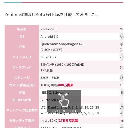
Zenfone3無印とMoto G4 Plusを比較してみました。
製品名
ZenFone 3
Moto
OS
Android 6.0
Andro
Qualcomm Snapdragon 625
Qual
CPU
(2.5GHz 8コア)
(1.5
メインメモリ
3GB／4GB
2GB
5.5インチ (1080×1920)FullHD
ディスプレイ
5.5イ
TFT液晶
ストレージ
32GB／64GB
16GB
カメラ(背面/前面)
1600万画素/
800万画素
160
Wifi
IEEE802.11b/g/n/ac
IEEE8
Bluetooth
Bluetooth 4.2
–
LTE : Band 1, 2, 3, 5, 7, 8, 18, 19, 26, 28
LTE : 
ネットワーク周波数帯
スクロールできます
W-CDMA(HSPA+) : Band 1, 2, 5, 6, 8, 19
W-CDM
外部メディア規格
microSDXC/
2TBまで認識
mic
SIMタイプ
nanoSIM×1、microSIM×1
mic