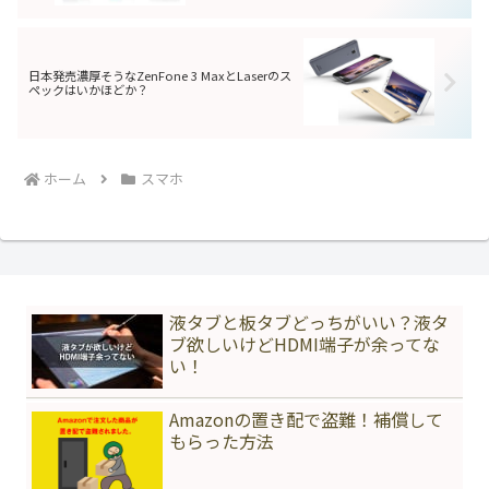
日本発売濃厚そうなZenFone 3 MaxとLaserのス
ペックはいかほどか？
ホーム
スマホ
液タブと板タブどっちがいい？液タ
ブ欲しいけどHDMI端子が余ってな
い！
Amazonの置き配で盗難！補償して
もらった方法