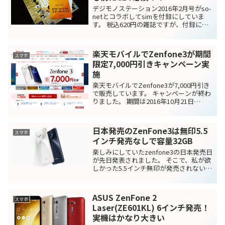
デジモノステーション2016年2月号がso-
netとコラボしてsimを付録にしていま
す。 税込620円の雑誌ですが、付録につ
いているsimがデータ通信500MBまで月額
無料で使用できます。 な、なんと、初期
手数料も無料です！！ これは買うし...
楽天モバイルでZenfone3が期間
スマホ
限定7,000円引きキャンペーン実
施
楽天モバイルでZenfone3が7,000円引き
で販売しています。 キャンペーンが終わ
りました。 期間は2016年10月21日
(金)10:00～2016年12月1日(木)9:59でなく
なり次第終了です。 条件は、キャンペー
ン期間中に"Zen...
日本発売のZenFone3は無印5.5
スマホ
インチ発売なしで容量32GB
楽しみにしていたzenfone3の日本発売日
が先日発表されました。 そこで、私が欲
しかった5.5インチ無印が発売されないこ
とを知り、ショックでした。 いろいろ情
報を探してみましたが、5.5インチ無印が
発売される地域は限定されているという
ASUS ZenFone 2
ので...
スマホ
Laser(ZE601KL) 6インチ発売！
実機はかなり大きい