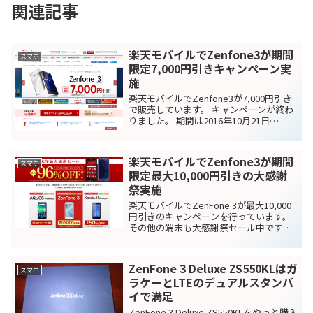
関連記事
楽天モバイルでZenfone3が期間
スマホ
限定7,000円引きキャンペーン実
施
楽天モバイルでZenfone3が7,000円引き
で販売しています。 キャンペーンが終わ
りました。 期間は2016年10月21日
(金)10:00～2016年12月1日(木)9:59でなく
なり次第終了です。 条件は、キャンペー
ン期間中に"Zen...
楽天モバイルでZenfone3が期間
スマホ
限定最大10,000円引きの大感謝
祭実施
楽天モバイルでZenFone 3が最大10,000
円引きのキャンペーンを行っています。
その他の端末も大感謝祭セール中です。
期間は2016年12月16日（金）21:00～
2017年1月13日（金）9:59まででWeb申
し込み限定です。 分...
ZenFone 3 Deluxe ZS550KLはガ
スマホ
ラケーとLTEのデュアルスタンバ
イで満足
ZenFone 3 Deluxe ZS550KLをやっと購入