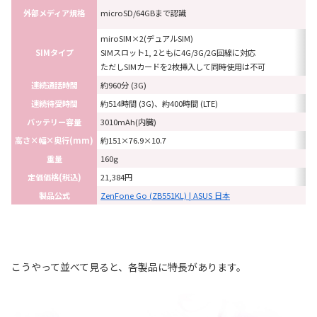
外部メディア規格
microSD/64GBまで認識
miroSIM×2(デュアルSIM)
SIMタイプ
SIMスロット1, 2ともに4G/3G/2G回線に対応
ただしSIMカードを2枚挿入して同時使用は不可
連続通話時間
約960分 (3G)
連続待受時間
約514時間 (3G)、約400時間 (LTE)
バッテリー容量
3010mAh(内臓)
高さ×幅×奥行(mm)
約151×76.9×10.7
重量
160g
定価価格(税込)
21,384円
製品公式
ZenFone Go ‏(ZB551KL) | ASUS 日本
こうやって並べて見ると、各製品に特長があります。