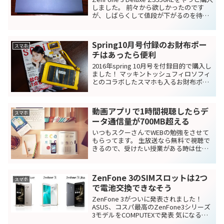
しました。 前々から欲しかったのです
が、しばらくして値段が下がるのを待っ
ていました。 パッケージにお金かけたん
だろうなと思うくらいしっかりした箱で
した。 2017年2月に入って、安...
Spring10月号付録のお財布ポー
スマホ
チはあったら便利
2016年spring 10月号を付録目的で購入し
ました！ マッキントッシュフィロソフィ
とのコラボしたスマホも入るお財布ポー
チの付録付き。 最近の雑誌の付録ってす
ごいですよね。 財布まで付録になっちゃ
うなんて。。。昔の付録とは大違いで
動画アプリで1時間視聴したらデ
す。 ...
スマホ
ータ通信量が700MB超える
いつもスクーさんでWEBの勉強をさせて
もらってます。 生放送なら無料で視聴で
きるので、受けたい授業がある時は仕事
を早く終わらせて帰宅途中で見ていま
す。 格安simの音声プランとガラケーの
通話契約はどっちが安い!?にも書いてい
ZenFone 3のSIMスロットは2つ
ますが、来年がら...
スマホ
で電池交換できなそう
ZenFone 3がついに発表されました！
ASUS、コスパ最高のZenFone3シリーズ
3モデルをCOMPUTEXで発表 気になる仕
様はどんなものなんでしょうか？ 発表さ