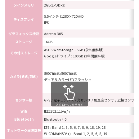
メインメモリ
2GB(LPDDR3)
5.5インチ (1280×720)HD
ディスプレイ
IPS
グラフィックス機能
Adreno 305
ストレージ
16GB
ASUS WebStorage：5GB (永久無料版)
その他ストレージ
Googleドライブ : 100GB (2年間無料版)
800万画素/500万画素
カメラ(背面/前面)
デュアルカラーLEDフラッシュ
センサー類
GPS / 電子コンパス / 光センサ / 加速度センサ / 近接センサ 
スクロールできます
Wifi
IEEE802.11b/g/n
Bluetooth
Bluetooth 4.0
LTE : Band 1, 3, 5, 6, 7, 8, 9, 18, 19, 28
ネットワーク周波数帯
W-CDMA(HSPA+) : Band 1, 2, 5, 6, 8, 19