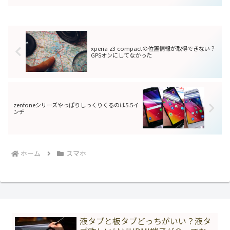
れた「ZenFone 3」、「ZenFone 3
Deluxe」、「...
xperia z3 compactの位置情報が取得できない？
GPSオンにしてなかった
zenfoneシリーズやっぱりしっくりくるのは5.5イ
ンチ
ホーム
スマホ
液タブと板タブどっちがいい？液タ