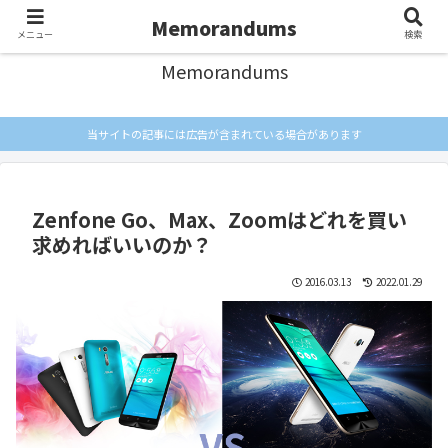
忘れないようにメモしとく
Memorandums
メニュー
検索
Memorandums
当サイトの記事には広告が含まれている場合があります
Zenfone Go、Max、Zoomはどれを買い
求めればいいのか？
2016.03.13
2022.01.29