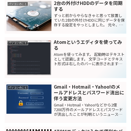
2台の外付けHDDのデータを同期
が安いです。 ただ...
パソコンのこと
する
ずっと前からやらなきゃと思って放置し
ていた2台の外付けHDDに同じデータを保
存する設定をやっとしました。 元々、1
台の外付けHDDに画像や音楽データを保
存していたんですが、途中から2台目の外
付けHDDを購入して1台目に入っている絶
Atomというエディタを使ってみ
対になくし...
パソコンのこと
る
Atomを使ってみます。 起動時はテキスト
として認識します。 文字コードとテキス
ト形式は右したのバーに表示されます。
文字コードをクリックします。 好きな文
字コードが選べます。 テキスト形式をク
リックします。 好きなテキスト形式が選
べます。...
Gmail・Hotmail・Yahoo!のメ
パソコンのこと
ールアドレスとパスワード流出に
伴う変更方法
Gmail・Hotmail・Yahoo!などから2億
7200万件のメールアドレスとパスワード
が流出したことが判明というニュースが
ありました。 GoogleやYahoo!、
Microsoftは現在調査中ということで、何
の発表もないですが、あま...