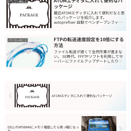
ATOMエディタに入れて便利なパ
パソコンのこと
ッケージ
最近ATOMエディタに入れて便利だなと思
ったパッケージを紹介します。
autoprefixer 自動でベンダープレフィッ
クス対応してくれるパッケージです。
cmd+shift+p(Windowsだとctrl+shift+p)
でautopre...
FTPの転送速度設定を10倍にする
パソコンのこと
方法
ファイル転送が遅くて全然作業が進まな
い。 SE時代、FFFTPソフトを利用してサ
ーバーにファイルアップデートしたりダ
ウンロードしたりしていましたが、web
制作するようになってからFFFTPソフト
がすごく遅く感じるようになりました。
会社にあ...
ATOMエディタに入れて便利なパッケージ
DELLのXPS8940にメモリ増設したら真っ暗になっ
た