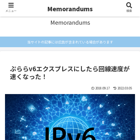
忘れないようにメモしとく
Memorandums
メニュー
検索
Memorandums
当サイトの記事には広告が含まれている場合があります
ぷららv6エクスプレスにしたら回線速度が
速くなった！
2018.09.17
2022.03.05